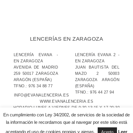
LENCERÍAS EN ZARAGOZA
LENCERÍA EVANA
-
LENCERÍA EVANA 2
-
EN ZARAGOZA
EN ZARAGOZA
AVENIDA DE MADRID
JUAN BAUTISTA DEL
259
50017
ZARAGOZA
MAZO 2
50003
ARAGÓN
(ESPAÑA)
ZARAGOZA
ARAGÓN
TFNO.:
976 34 88 77
(ESPAÑA)
TFNO.:
976 44 27 94
INFO@EVANALENCERIA.ES
WWW.EVANALENCERIA.ES
HORARIO:
LUNES A VIERNES DE 9:30-13:15 Y 17-20:30
SÁBADOS DE 9:30-13:30 Y 17-20 (EVANA 2 SÁBADOS
En cumplimiento con Ley 34/2002, de servicios de la sociedad de
TARDE CERRADO)
la información le recordamos que al navegar por este sitio está
aceptando el uso de cookies propias y ajenas.
Leer
Acepto
AVISO LEGAL Y PRIVACIDAD
---
POLÍTICA DE COOKIES