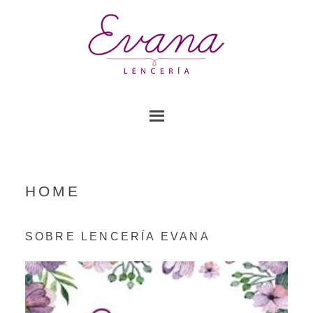
HOME
Descubre la emoción de girar los carretes en el
SOBRE LENCERÍA EVANA
casino lizaro
, donde cada juego de tragamonedas
puede desatar un emocionante jackpot que cambiará
tu suerte al instante.