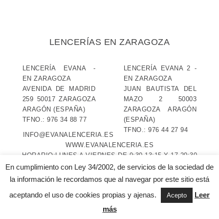
LENCERÍAS EN ZARAGOZA
LENCERÍA EVANA
-
LENCERÍA EVANA 2
-
EN ZARAGOZA
EN ZARAGOZA
AVENIDA DE MADRID
JUAN BAUTISTA DEL
259
50017
ZARAGOZA
MAZO 2
50003
ARAGÓN
(ESPAÑA)
ZARAGOZA
ARAGÓN
TFNO.:
976 34 88 77
(ESPAÑA)
TFNO.:
976 44 27 94
INFO@EVANALENCERIA.ES
WWW.EVANALENCERIA.ES
HORARIO:
LUNES A VIERNES DE 9:30-13:15 Y 17-20:30
SÁBADOS DE 9:30-13:30 Y 17-20 (EVANA 2 SÁBADOS
En cumplimiento con Ley 34/2002, de servicios de la sociedad de
TARDE CERRADO)
la información le recordamos que al navegar por este sitio está
aceptando el uso de cookies propias y ajenas.
Leer
Acepto
AVISO LEGAL Y PRIVACIDAD
---
POLÍTICA DE COOKIES
más